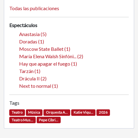
Todas las publicaciones
Anastasia (5)
Doradas (1)
Moscow State Ballet (1)
María Elena Walsh Sinfóni... (2)
Hay que apagar el fuego (1)
Tarzán (1)
Drácula II (2)
Next to normal (1)
Tags
Teatro
Música
Orquesta A...
Katie Viqu...
2026
Teatro Mus...
Pepe Cibri...