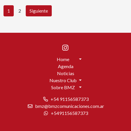
1
2
Siguiente
Home
Agenda
Noticias
Nuestro Club
Sobre BMZ
+54 91156587373
bmz@bmzcomunicaciones.com.ar
+5491156587373