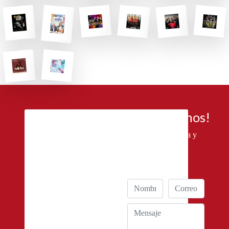
¡Contáctanos!
Déjanos tu consulta y
te responderemos
cuanto antes