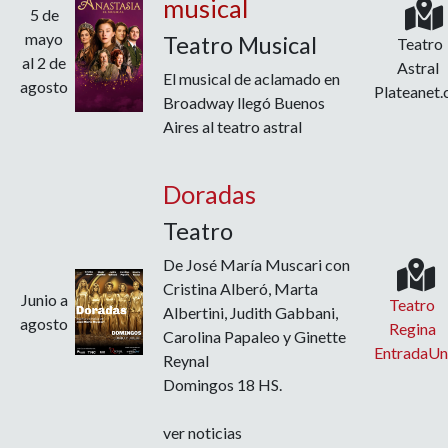
musical
5 de
mayo
Teatro Musical
Teatro
al 2 de
Astral
El musical de aclamado en
agosto
Plateanet
Broadway llegó Buenos
Aires al teatro astral
Doradas
Teatro
De José María Muscari con
Cristina Alberó, Marta
Junio a
Teatro
Albertini, Judith Gabbani,
agosto
Regina
Carolina Papaleo y Ginette
EntradaU
Reynal
Domingos 18 HS.
ver noticias