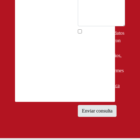
Acepto que mis datos
serán utilizados con
el objetivo de
brindarme servicios,
productos y
asistencia, conformes
a la política de
privacidad.
Política
de privacidad
Enviar consulta